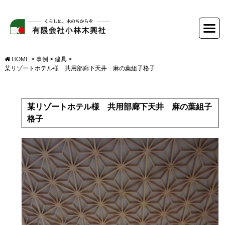
HOME
>
事例
>
建具
>
某リゾートホテル様 共用部廊下天井 麻の葉組子格子
某リゾートホテル様 共用部廊下天井 麻の葉組子
格子