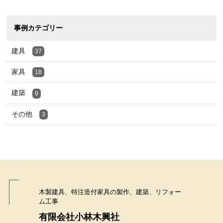
事例カテゴリー
建具
37
家具
18
建築
9
その他
3
木製建具、特注造付家具の製作、建築、リフォー
ム工事
有限会社小林木興社