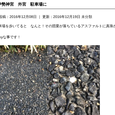
伊勢神宮 外宮 駐車場に
投稿：2016年12月08日
｜
更新：2016年12月19日
未分類
車場を歩いてると なんと！その団栗が落ちているアスファルトに真珠
uckyな事です！