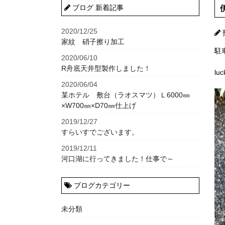
ブログ 新着記事
2020/12/25
家紋 硝子擦り加工
駐
2020/06/10
R舟底天井型製作しました！
l
2020/06/04
某ホテル 敷台（ラオスマツ）Ｌ6000㎜
×W700㎜×D70㎜仕上げ
2019/12/27
すらいすでございます。
2019/12/11
河口湖に行ってきました！仕事で～
ブログカテゴリー
未分類